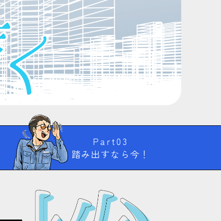
Part03
踏み出すなら今！