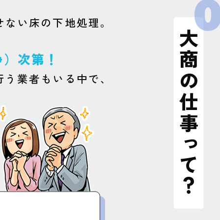
0
せない床の下地処理。
大商の仕事って？
浄）次第！
行う業者もいる中で、