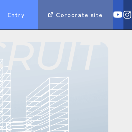
Entry
Corporate site
C
R
U
I
T