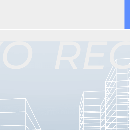
Y
O
R
E