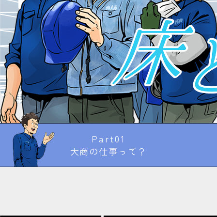
会
社
大
商
|
採
用
Part01
情
大商の仕事って？
報
サ
イ