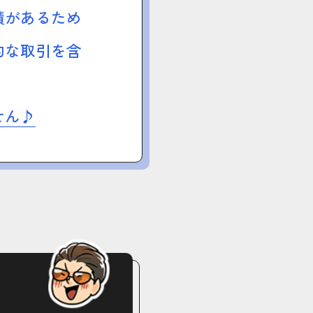
績があるため
的な取引を含
せん♪
る