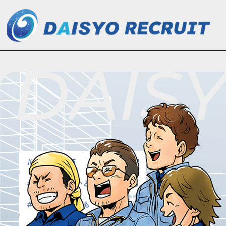
マ
D
A
I
S
ン
ガ
で
わ
か
＃株式会社大商
＃床の下地処理
る！
＃合う会社がないと悩めるアナタも
株
＃転職魔のアナタも
式
＃マンガで分かる大商
＃未経験OK